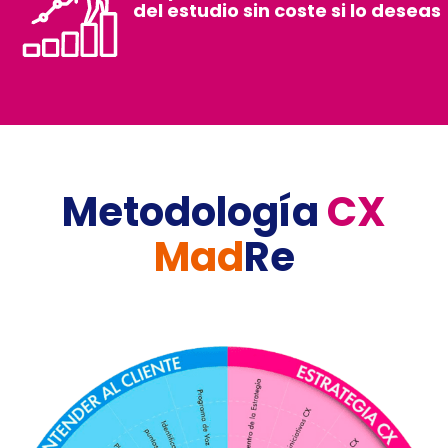
del estudio sin coste si lo deseas
Metodología
CX
Mad
Re